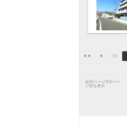
◀◀
◀
01
全45ページ中2ペー
ジ目を表示