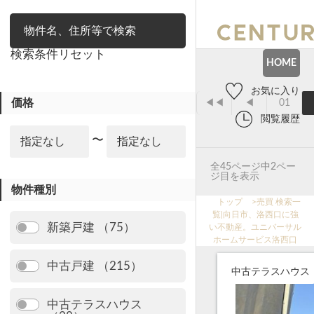
絞り込み
検索条件リセット
HOME
お気に入り
価格
◀◀
◀
01
閲覧履歴
〜
全45ページ中2ペー
ジ目を表示
物件種別
トップ
>
売買 検索一
覧|向日市、洛西口に強
新築戸建 （75）
い不動産。ユニバーサル
ホームサービス洛西口
中古戸建 （215）
中古テラスハウス
中古テラスハウス