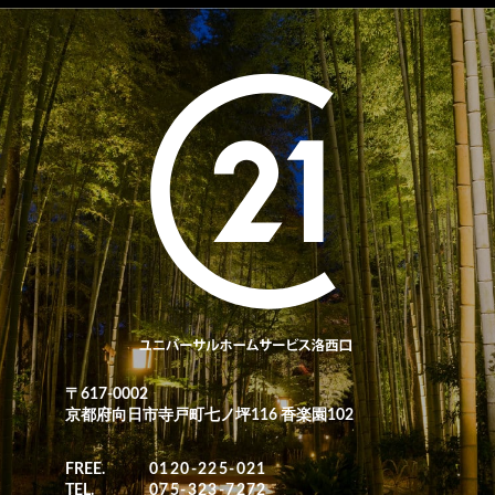
〒617-0002
京都府向日市寺戸町七ノ坪116 香楽園102
FREE.
0120-225-021
TEL.
075-323-7272