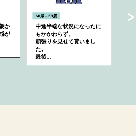
60歳～69歳
60歳
朝か
中途半端な状況になったに
素
感が
もかかわらず。
ざ
頑張りを見せて貰いまし
物
た。
し
最後...