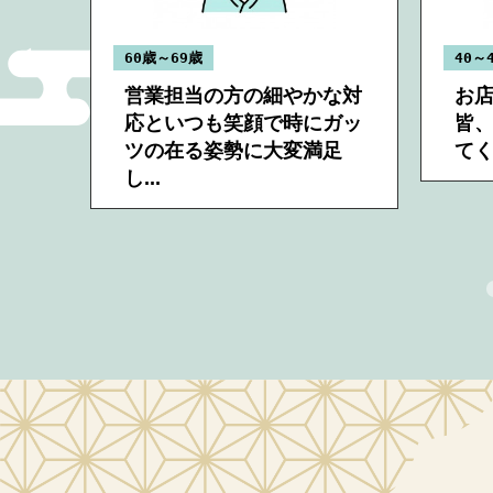
＜
60歳～69歳
40～
期間
営業担当の方の細やかな対
お
よく
応といつも笑顔で時にガッ
皆
謝
ツの在る姿勢に大変満足
て
し...