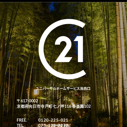
〒617-0002
京都府向日市寺戸町七ノ坪116 香楽園102
FREE.
0120-225-021
TEL.
075-323-7272