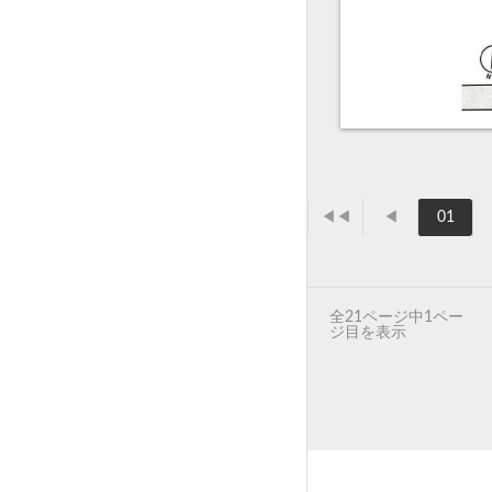
◀◀
◀
01
全21ページ中1ペー
ジ目を表示