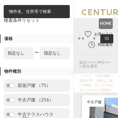
絞り込み
検索条件リセット
HOME
お気に入り
価格
◀◀
◀
01
閲覧履歴
〜
全21ページ中1ペー
ジ目を表示
物件種別
トップ
>
売買 検索一
覧|向日市、洛西口に強
新築戸建 （75）
い不動産。ユニバーサル
ホームサービス洛西口
中古戸建 （216）
中古戸建
中古テラスハウス