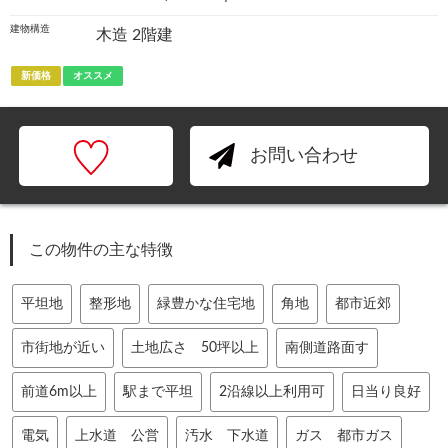
建物構造
木造 2階建
新価格
オススメ
お問い合わせ
この物件の主な特徴
平坦地
整形地
緑豊かな住宅地
角地
都市近郊
市街地が近い
土地広さ 50坪以上
南側道路面す
前道6m以上
駅まで平坦
2沿線以上利用可
日当り良好
電気
上水道 公営
汚水 下水道
ガス 都市ガス