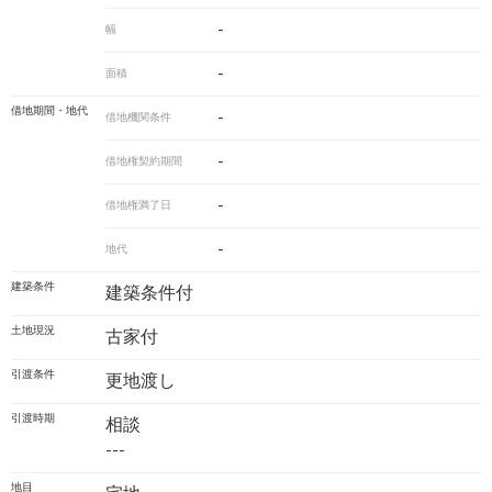
-
幅
-
面積
借地期間・地代
-
借地機関条件
-
借地権契約期間
-
借地権満了日
-
地代
建築条件
建築条件付
土地現況
古家付
引渡条件
更地渡し
引渡時期
相談
---
地目