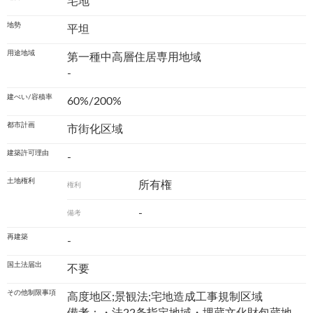
宅地
地勢
平坦
用途地域
第一種中高層住居専用地域
-
建ぺい/容積率
60%/200%
都市計画
市街化区域
建築許可理由
-
土地権利
所有権
権利
-
備考
再建築
-
国土法届出
不要
その他制限事項
高度地区;景観法;宅地造成工事規制区域