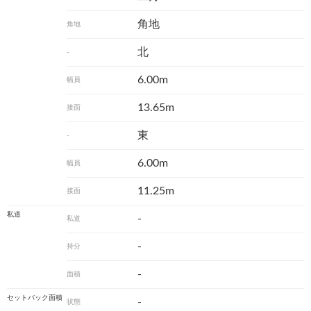
角地
角地
北
-
6.00m
幅員
13.65m
接面
東
-
6.00m
幅員
11.25m
接面
私道
-
私道
-
持分
-
面積
セットバック面積
-
状態