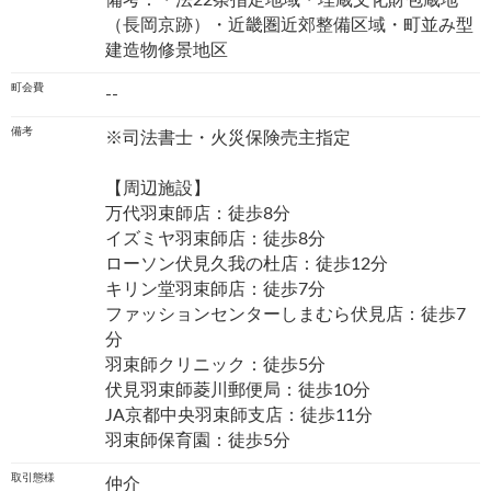
備考：・法22条指定地域・埋蔵文化財包蔵地
（長岡京跡）・近畿圏近郊整備区域・町並み型
建造物修景地区
町会費
--
備考
※司法書士・火災保険売主指定
【周辺施設】
万代羽束師店：徒歩8分
イズミヤ羽束師店：徒歩8分
ローソン伏見久我の杜店：徒歩12分
キリン堂羽束師店：徒歩7分
ファッションセンターしまむら伏見店：徒歩7
分
羽束師クリニック：徒歩5分
伏見羽束師菱川郵便局：徒歩10分
JA京都中央羽束師支店：徒歩11分
羽束師保育園：徒歩5分
取引態様
仲介