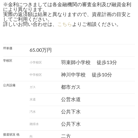
※金利につきましては各金融機関の審査金利及び融資金利
により異なります。
実際の返済額は結果と異なりますので、資産計画の目安と
してご利用ください。
詳しいお問い合わせは、
こちら
よりご相談ください。
坪単価
65.00万円
学校区
羽束師小学校
徒歩13分
小学校区
神川中学校
徒歩10分
中学校区
公共設備
都市ガス
ガス
公営水道
水道
公共下水
汚水
公共下水
雑排水
接道状況 他
二方
向