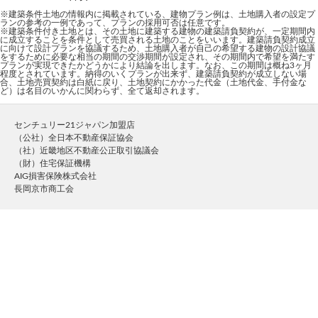
※建築条件土地の情報内に掲載されている、建物プラン例は、土地購入者の設定プ
ランの参考の一例であって、プランの採用可否は任意です。
※建築条件付き土地とは、その土地に建築する建物の建築請負契約が、一定期間内
に成立することを条件として売買される土地のことをいいます。建築請負契約成立
に向けて設計プランを協議するため、土地購入者が自己の希望する建物の設計協議
をするために必要な相当の期間の交渉期間が設定され、その期間内で希望を満たす
プランが実現できたかどうかにより結論を出します。なお、この期間は概ね3ヶ月
程度とされています。納得のいくプランが出来ず、建築請負契約が成立しない場
合、土地売買契約は白紙に戻り、土地契約にかかった代金（土地代金、手付金な
ど）は名目のいかんに関わらず、全て返却されます。
センチュリー21ジャパン加盟店
（公社）全日本不動産保証協会
（社）近畿地区不動産公正取引協議会
（財）住宅保証機構
AIG損害保険株式会社
長岡京市商工会