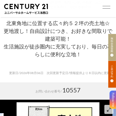
トップ
>
売買 検索一覧|向日市、洛西口に強い不動産。ユニバ
ーサルホームサービス洛西口
>
売買 検索詳細
北東角地に位置する広々約５２坪の売土地☆
更地渡し！自由設計につき、お好きな間取りで
建築可能！
生活施設が徒歩圏内に充実しており、毎日の暮
らしに便利な立地！
更新日/2026年08月06日 次回更新予定日/情報提供より８日以内に更新
10557
お問い合わせ番号/
Follow Me