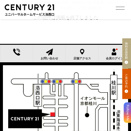
トップ
>
売買 検索一覧|向日市、洛西口に強い不動産。ユニバ
ーサルホームサービス洛西口
>
売買 検索詳細
この物件は掲載を終了しました
お問い合わせ
店舗アクセス
会員ログイン
Follow Me