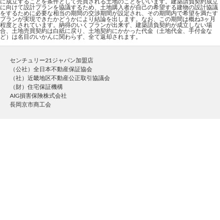
に成立することを条件として売買される土地のことをいいます。建築請負契約成立
に向けて設計プランを協議するため、土地購入者が自己の希望する建物の設計協議
をするために必要な相当の期間の交渉期間が設定され、その期間内で希望を満たす
プランが実現できたかどうかにより結論を出します。なお、この期間は概ね3ヶ月
程度とされています。納得のいくプランが出来ず、建築請負契約が成立しない場
合、土地売買契約は白紙に戻り、土地契約にかかった代金（土地代金、手付金な
ど）は名目のいかんに関わらず、全て返却されます。
センチュリー21ジャパン加盟店
（公社）全日本不動産保証協会
（社）近畿地区不動産公正取引協議会
（財）住宅保証機構
AIG損害保険株式会社
長岡京市商工会