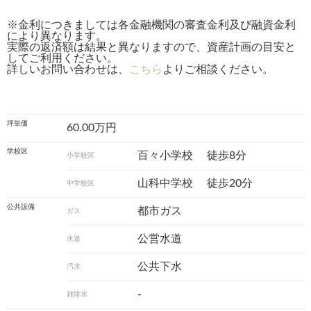
※金利につきましては各金融機関の審査金利及び融資金利
により異なります。
実際の返済額は結果と異なりますので、資産計画の目安と
してご利用ください。
詳しいお問い合わせは、
こちら
よりご相談ください。
坪単価
60.00万円
学校区
百々小学校
徒歩8分
小学校区
山科中学校
徒歩20分
中学校区
公共設備
都市ガス
ガス
公営水道
水道
公共下水
汚水
-
雑排水