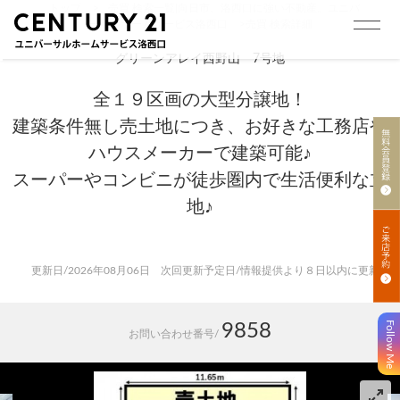
トップ
>
売買 検索一覧|向日市、洛西口に強い不動産。ユニバ
ーサルホームサービス洛西口
>
売買 検索詳細
グリーンアレイ西野山 7号地
全１９区画の大型分譲地！
建築条件無し売土地につき、お好きな工務店や
ハウスメーカーで建築可能♪
スーパーやコンビニが徒歩圏内で生活便利な立
地♪
更新日/2026年08月06日 次回更新予定日/情報提供より８日以内に更新
Follow Me
9858
お問い合わせ番号/