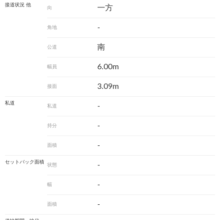
接道状況 他
一方
向
-
角地
南
公道
6.00m
幅員
3.09m
接面
私道
-
私道
-
持分
-
面積
セットバック面積
-
状態
-
幅
-
面積