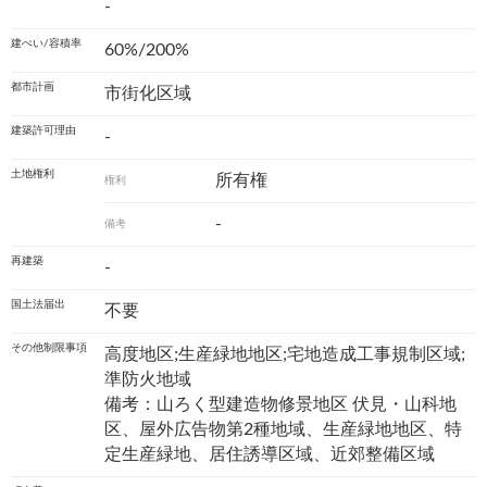
-
建ぺい/容積率
60%/200%
都市計画
市街化区域
建築許可理由
-
土地権利
所有権
権利
-
備考
再建築
-
国土法届出
不要
その他制限事項
高度地区;生産緑地地区;宅地造成工事規制区域;
準防火地域
備考：山ろく型建造物修景地区 伏見・山科地
区、屋外広告物第2種地域、生産緑地地区、特
定生産緑地、居住誘導区域、近郊整備区域