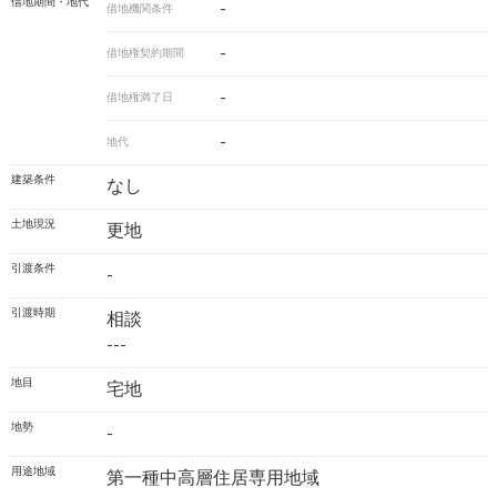
借地期間・地代
-
借地機関条件
-
借地権契約期間
-
借地権満了日
-
地代
建築条件
なし
土地現況
更地
引渡条件
-
引渡時期
相談
---
地目
宅地
地勢
-
用途地域
第一種中高層住居専用地域