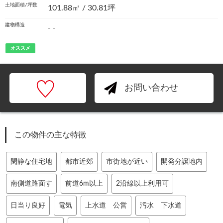
土地面積/坪数
101.88㎡ / 30.81坪
建物構造
- -
オススメ
お問い合わせ
この物件の主な特徴
閑静な住宅地
都市近郊
市街地が近い
開発分譲地内
南側道路面す
前道6m以上
2沿線以上利用可
日当り良好
電気
上水道 公営
汚水 下水道