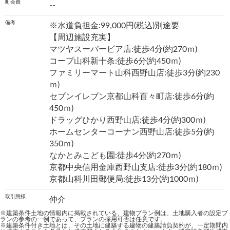
町会費
--
備考
※水道負担金:99,000円(税込)別途要
【周辺施設充実】
マツヤスーパービア店:徒歩4分(約270ｍ)
コープ山科新十条:徒歩6分(約450ｍ)
ファミリーマート山科西野山店:徒歩3分(約230
ｍ)
セブンイレブン京都山科百々町店:徒歩6分(約
450ｍ)
ドラッグひかり西野山店:徒歩4分(約300ｍ)
ホームセンターコーナン西野山店:徒歩5分(約
350ｍ)
なかとみこども園:徒歩4分(約270ｍ)
京都中央信用金庫西野山支店:徒歩3分(約180ｍ)
京都山科川田郵便局:徒歩13分(約1000ｍ)
取引態様
仲介
※建築条件土地の情報内に掲載されている、建物プラン例は、土地購入者の設定プ
ランの参考の一例であって、プランの採用可否は任意です。
※建築条件付き土地とは、その土地に建築する建物の建築請負契約が、一定期間内