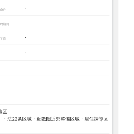
-
条件
--
約期間
-
了日
-
地区
：・法22条区域・近畿圏近郊整備区域・居住誘導区