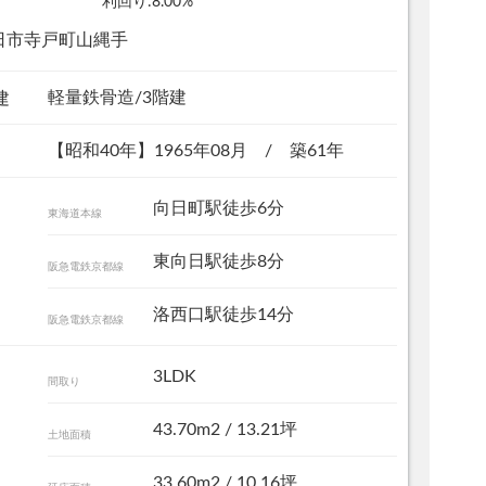
利回り:8.00%
日市寺戸町山縄手
軽量鉄骨造/3階建
建
【昭和40年】1965年08月 / 築61年
向日町駅徒歩6分
東海道本線
東向日駅徒歩8分
阪急電鉄京都線
リビング
洛西口駅徒歩14分
阪急電鉄京都線
3LDK
間取り
43.70m
2
/ 13.21坪
土地面積
33.60m
2
/ 10.16坪