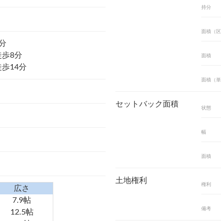
持分
面積（区
分
徒歩8分
面積
歩14分
面積（単
セットバック面積
状態
幅
面積
土地権利
権利
広さ
7.9帖
備考
12.5帖