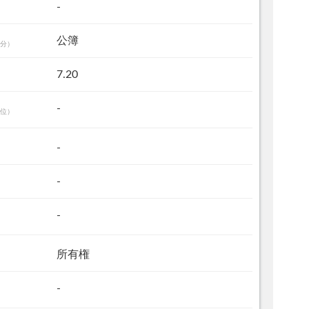
-
公簿
分）
7.20
-
位）
-
-
-
所有権
-