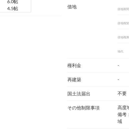
6.0帖
借地
4.5帖
借地期間
借地権契
借地権満
地代
-
権利金
-
再建築
不要
国土法届出
高度
その他制限事項
備考
域