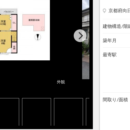
京都府向
建物構造/階
築年月
最寄駅
外観
間取り/面積