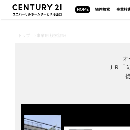
HOME
物件検索
事業検
トップ
>
事業用 検索詳細
オ
ＪＲ「