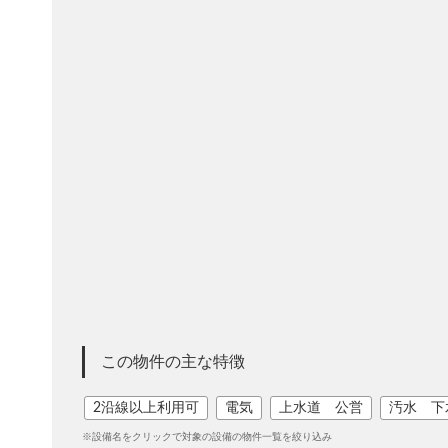
この物件の主な特徴
2沿線以上利用可
電気
上水道 公営
汚水 下
※設備名をクリックで対象の設備の物件一覧を絞り込み