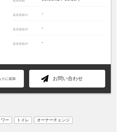
延床面積
-
延床面積1F
-
延床面積2F
-
延床面積3F
お問い合わせ
入りに追加
ャワー
トイレ
オーナーチェンジ