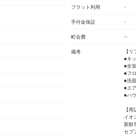
-
フラット利用
-
手付金保証
--
町会費
【リ
備考
●キ
●全
●フ
●洗
●エ
●ハ
【周
イオ
新鮮
セブ