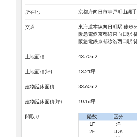
京都府向日市寺戸町山縄手
所在地
東海道本線向日町駅 徒歩6
交通
阪急電鉄京都線東向日駅 
阪急電鉄京都線洛西口駅 徒
43.70m
2
土地面積
13.21坪
土地面積(坪)
33.60m
2
建物延床面積
10.16坪
建物延床面積(坪)
間取り
階数
区分
1F
洋
2F
LDK