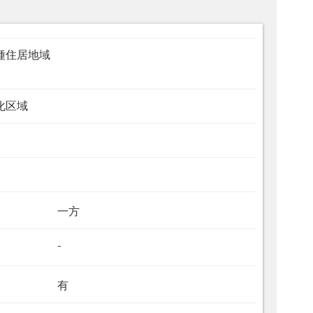
種住居地域
化区域
一方
-
有