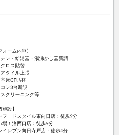
フォーム内容】
ッチン・給湯器・湯沸かし器新調
室クロス貼替
ロアタイル上張
面室床CF貼替
アコン3台新設
ウスクリーニング等
辺施設】
ンフードスタイル東向日店：徒歩9分
市場！洛西口店：徒歩9分
ンイレブン向日寺戸店：徒歩4分