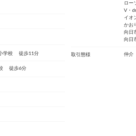
ロー
V・d
イオ
かお
向日
向日
陽小学校
徒歩11分
仲介
取引態様
学校
徒歩6分