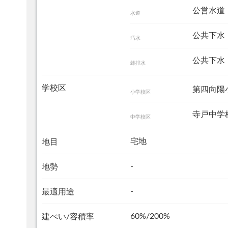
公営水道
水道
公共下水
汚水
公共下水
雑排水
学校区
第四向
小学校区
寺戸中
中学校区
宅地
地目
-
地勢
-
最適用途
60%/200%
建ぺい/容積率