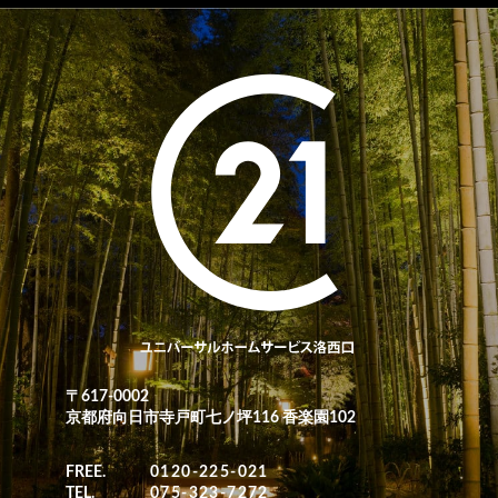
〒617-0002
京都府向日市寺戸町七ノ坪116 香楽園102
FREE.
0120-225-021
TEL.
075-323-7272