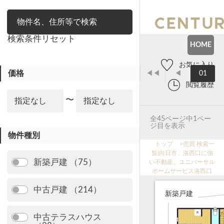
絞り込み
検索条件リセット
HOME
お気に入り
価格
◀◀
◀
01
閲覧履歴
〜
全45ページ中1ペー
ジ目を表示
物件種別
トップ
>
売買 検索一
覧|向日市、洛西口に強
新築戸建 （75）
い不動産。ユニバーサル
ホームサービス洛西口
中古戸建 （214）
新築戸建
中古テラスハウス