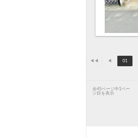
◀◀
◀
01
全45ページ中1ペー
ジ目を表示