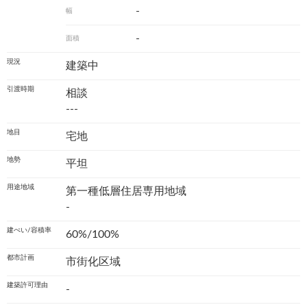
-
幅
-
面積
現況
建築中
引渡時期
相談
---
地目
宅地
地勢
平坦
用途地域
第一種低層住居専用地域
-
建ぺい/容積率
60%/100%
都市計画
市街化区域
建築許可理由
-