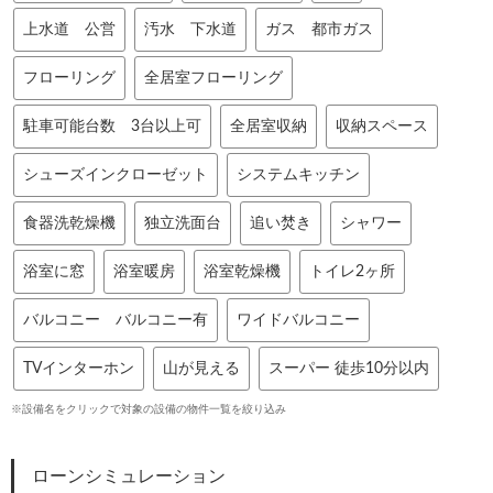
上水道 公営
汚水 下水道
ガス 都市ガス
フローリング
全居室フローリング
駐車可能台数 3台以上可
全居室収納
収納スペース
シューズインクローゼット
システムキッチン
食器洗乾燥機
独立洗面台
追い焚き
シャワー
浴室に窓
浴室暖房
浴室乾燥機
トイレ2ヶ所
バルコニー バルコニー有
ワイドバルコニー
TVインターホン
山が見える
スーパー 徒歩10分以内
※設備名をクリックで対象の設備の物件一覧を絞り込み
ローンシミュレーション