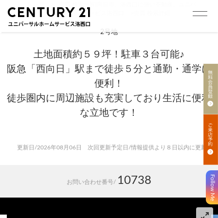
トップ
>
売買 検索一覧|向日市、洛西口に強い不動産。ユニバ
ーサルホームサービス洛西口
>
売買 検索詳細
2号地
土地面積約５９坪！駐車３台可能♪
阪急「西向日」駅まで徒歩５分と通勤・通学に
便利！
徒歩圏内に周辺施設も充実しており生活に便利
な立地です！
更新日/2026年08月06日 次回更新予定日/情報提供より８日以内に更新
Follow Me
10738
お問い合わせ番号/