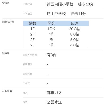
学校区
第五向陽小学校
徒歩13分
小学校区
勝山中学校
徒歩11分
中学校区
間取り詳細
階数
区分
広さ
1F
LDK
20.8帖
2F
洋
8.0帖
2F
洋
6.0帖
2F
洋
6.0帖
駐車場
有3台
駐車可能台数
-
駐車場所
-
駐車料金
-
タイプ
公共設備
都市ガス
ガス
公営水道
水道