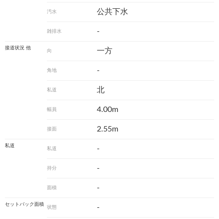
公共下水
汚水
-
雑排水
接道状況 他
一方
向
-
角地
北
私道
4.00m
幅員
2.55m
接面
私道
-
私道
-
持分
-
面積
セットバック面積
-
状態