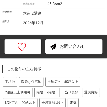
45.36m2
延床面積2F
建物構造
木造 2階建
築年月
2026年12月
お問い合わせ
この物件の主な特徴
平坦地
閑静な住宅地
土地広さ 50坪以上
2沿線以上利用可
階建 2階建
日当り良好
通風良好
LDK広さ 20帖以上
全居室6帖以上
電気