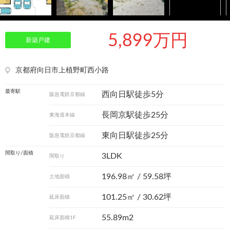
5,899万円
新築戸建
京都府向日市上植野町西小路
最寄駅
西向日駅徒歩5分
阪急電鉄京都線
長岡京駅徒歩25分
東海道本線
東向日駅徒歩25分
阪急電鉄京都線
間取り/面積
3LDK
間取り
196.98㎡ / 59.58坪
土地面積
101.25㎡ / 30.62坪
延床面積
55.89m2
延床面積1F