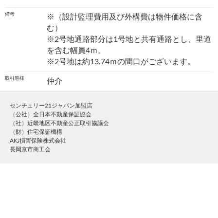
備考
※（設計監理費用及び外構費は物件価格に含
む）
※2号地通路部分は1号地と共有通路とし、里道
を含む幅員4ｍ。
※2号地は約13.74ｍの間口がございます。
取引態様
仲介
センチュリー21ジャパン加盟店
（公社）全日本不動産保証協会
（社）近畿地区不動産公正取引協議会
（財）住宅保証機構
AIG損害保険株式会社
長岡京市商工会