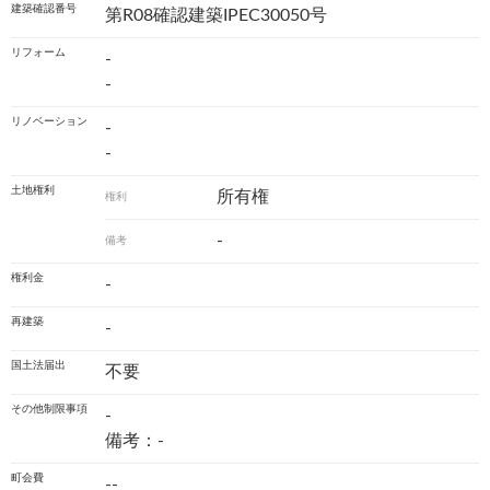
建築確認番号
第R08確認建築IPEC30050号
リフォーム
-
-
リノベーション
-
-
土地権利
所有権
権利
-
備考
権利金
-
再建築
-
国土法届出
不要
その他制限事項
-
備考：-
町会費
--