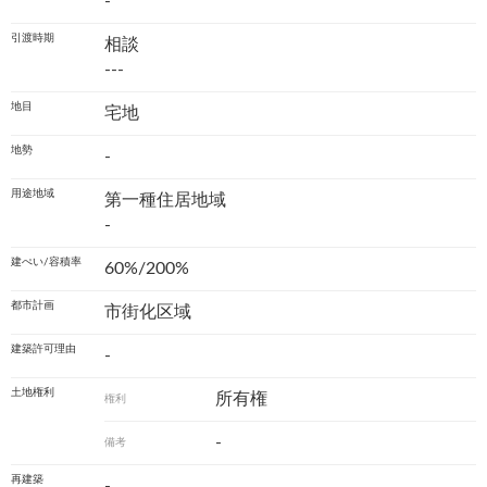
-
引渡時期
相談
---
地目
宅地
地勢
-
用途地域
第一種住居地域
-
建ぺい/容積率
60%/200%
都市計画
市街化区域
建築許可理由
-
土地権利
所有権
権利
-
備考
再建築
-