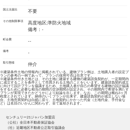
国土法届出
不要
その他制限事項
高度地区;準防火地域
備考：-
町会費
--
備考
-
取引態様
仲介
※建築条件土地の情報内に掲載されている、建物プラン例は、土地購入者の設定プ
ランの参考の一例であって、プランの採用可否は任意です。
※建築条件付き土地とは、その土地に建築する建物の建築請負契約が、一定期間内
に成立することを条件として売買される土地のことをいいます。建築請負契約成立
に向けて設計プランを協議するため、土地購入者が自己の希望する建物の設計協議
をするために必要な相当の期間の交渉期間が設定され、その期間内で希望を満たす
プランが実現できたかどうかにより結論を出します。なお、この期間は概ね3ヶ月
程度とされています。納得のいくプランが出来ず、建築請負契約が成立しない場
合、土地売買契約は白紙に戻り、土地契約にかかった代金（土地代金、手付金な
ど）は名目のいかんに関わらず、全て返却されます。
センチュリー21ジャパン加盟店
（公社）全日本不動産保証協会
（社）近畿地区不動産公正取引協議会