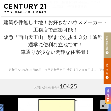
トップ
>
売買 検索一覧|向日市、洛西口に強い不動産。ユニバ
ーサルホームサービス洛西口
>
売買 検索詳細
建築条件無し土地！お好きなハウスメーカー・
工務店で建築可能！
阪急「西山天王山」駅まで徒歩１３分！通勤・
通学に便利な立地です！
車通りが少ない閑静な住宅街！
更新日/2026年08月06日 次回更新予定日/情報提供より８日以内に更新
10425
お問い合わせ番号/
Follow Me