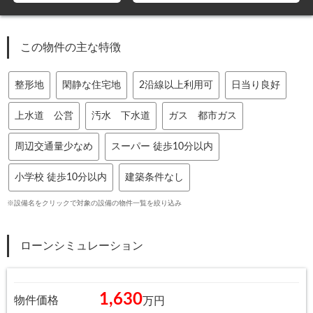
この物件の主な特徴
整形地
閑静な住宅地
2沿線以上利用可
日当り良好
上水道 公営
汚水 下水道
ガス 都市ガス
周辺交通量少なめ
スーパー 徒歩10分以内
小学校 徒歩10分以内
建築条件なし
※設備名をクリックで対象の設備の物件一覧を絞り込み
ローンシミュレーション
1,630
物件価格
万円