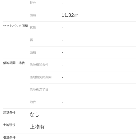
-
持分
11.32㎡
面積
セットバック面積
-
状態
-
幅
-
面積
借地期間・地代
-
借地機関条件
-
借地権契約期間
-
借地権満了日
-
地代
建築条件
なし
土地現況
上物有
引渡条件