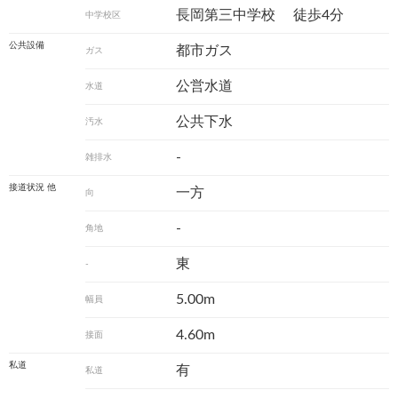
長岡第三中学校
徒歩4分
中学校区
公共設備
都市ガス
ガス
公営水道
水道
公共下水
汚水
-
雑排水
接道状況 他
一方
向
-
角地
東
-
5.00m
幅員
4.60m
接面
私道
有
私道