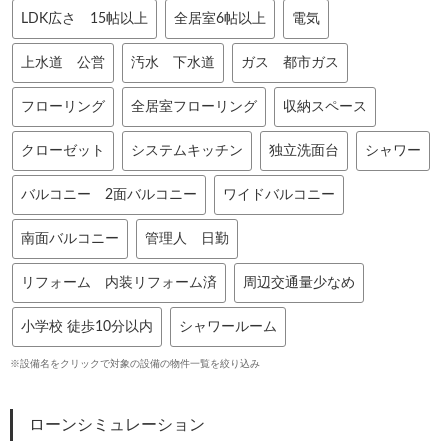
LDK広さ 15帖以上
全居室6帖以上
電気
上水道 公営
汚水 下水道
ガス 都市ガス
フローリング
全居室フローリング
収納スペース
クローゼット
システムキッチン
独立洗面台
シャワー
バルコニー 2面バルコニー
ワイドバルコニー
南面バルコニー
管理人 日勤
リフォーム 内装リフォーム済
周辺交通量少なめ
小学校 徒歩10分以内
シャワールーム
※設備名をクリックで対象の設備の物件一覧を絞り込み
ローンシミュレーション