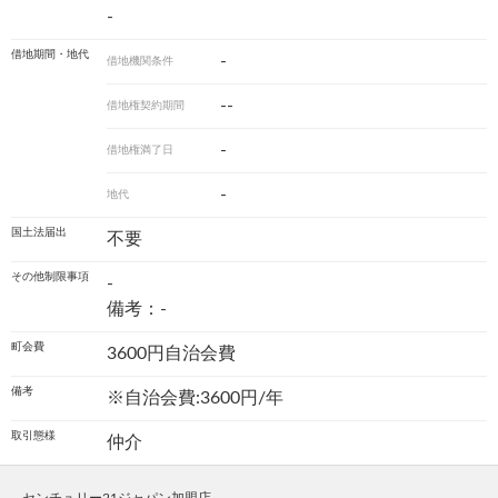
-
借地期間・地代
-
借地機関条件
--
借地権契約期間
-
借地権満了日
-
地代
国土法届出
不要
その他制限事項
-
備考：-
町会費
3600円自治会費
備考
※自治会費:3600円/年
取引態様
仲介