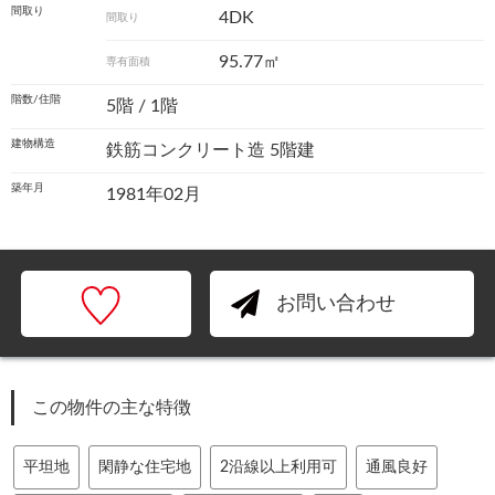
間取り
4DK
間取り
95.77㎡
専有面積
階数/住階
5階 / 1階
建物構造
鉄筋コンクリート造 5階建
築年月
1981年02月
お問い合わせ
この物件の主な特徴
平坦地
閑静な住宅地
2沿線以上利用可
通風良好