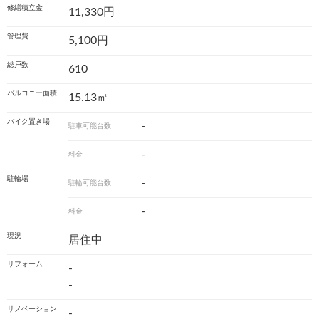
修繕積立金
11,330円
管理費
5,100円
総戸数
610
バルコニー面積
15.13㎡
バイク置き場
-
駐車可能台数
-
料金
駐輪場
-
駐輪可能台数
-
料金
現況
居住中
リフォーム
-
-
リノベーション
-