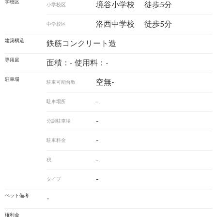
学校区
境谷小学校
徒歩5分
小学校区
洛西中学校
徒歩5分
中学校区
建築構造
鉄筋コンクリート造
専用庭
面積：- 使用料：-
駐車場
空無-
駐車可能台数
-
駐車場所
-
分譲駐車場
-
駐車料金
-
税
-
タイプ
ペット備考
-
権利金