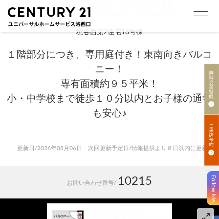
トップ
>
売買 検索一覧|向日市、洛西口に強い不動産。ユニバ
ーサルホームサービス洛西口
>
売買 検索詳細
境谷西第2住宅18号棟
１階部分につき、専用庭付き！東南向きバルコ
ニー！
専有面積約９５平米！
小・中学校まで徒歩１０分以内とお子様の通学
も安心♪
更新日/2026年08月06日 次回更新予定日/情報提供より８日以内に更新
Follow Me
10215
お問い合わせ番号/