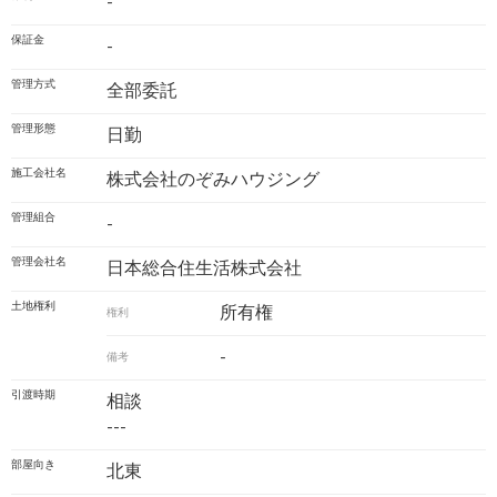
-
保証金
-
管理方式
全部委託
管理形態
日勤
施工会社名
株式会社のぞみハウジング
管理組合
-
管理会社名
日本総合住生活株式会社
土地権利
所有権
権利
-
備考
引渡時期
相談
---
部屋向き
北東