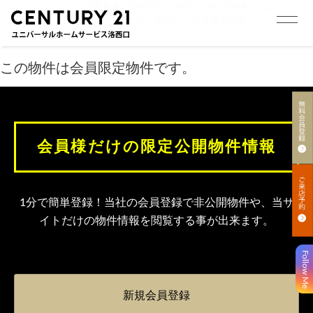
トップ
>
売買 検索一覧|向日市、洛西口に強い不動産。ユニバ
ーサルホームサービス洛西口
>
売買 検索詳細
この物件は会員限定物件です。
会員様だけの限定公開物件情報
1分で簡単登録！当社の会員登録で非公開物件や、当サ
イトだけの物件情報を閲覧する事が出来ます。
Follow Me
新規会員登録