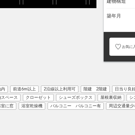
建物構造
築年月
お気に
地内
前道6m以上
2沿線以上利用可
階建 2階建
日当り良
納スペース
クローゼット
シューズボックス
屋根裏収納
シ
浴室に窓
浴室乾燥機
バルコニー バルコニー有
周辺交通量少