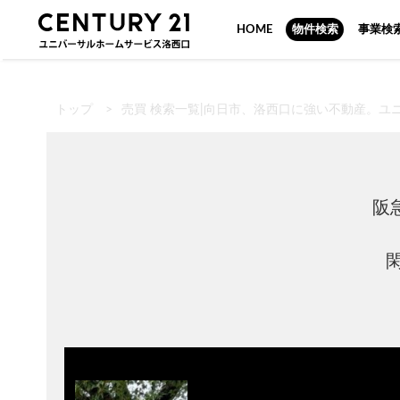
HOME
物件検索
事業検
トップ
>
売買 検索一覧|向日市、洛西口に強い不動産。ユ
阪