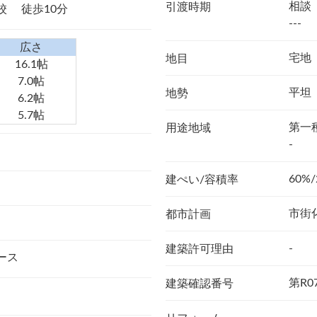
相談
引渡時期
学校
徒歩10分
---
広さ
宅地
地目
16.1帖
7.0帖
平坦
地勢
6.2帖
5.7帖
第一
用途地域
-
60%/
建ぺい/容積率
市街
都市計画
-
建築許可理由
ース
第R0
建築確認番号