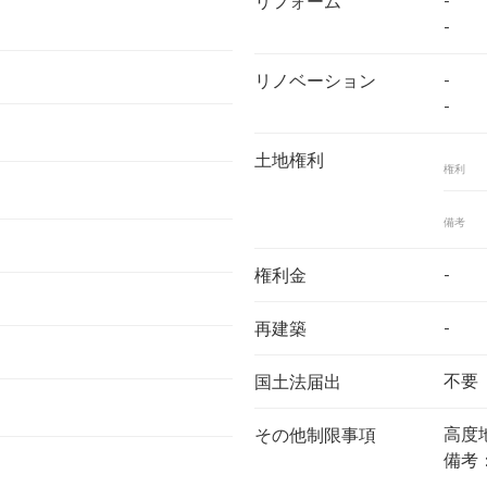
-
リフォーム
-
-
リノベーション
-
土地権利
権利
備考
-
権利金
-
再建築
不要
国土法届出
高度
その他制限事項
備考