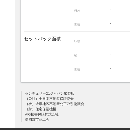
-
持分
-
面積
セットバック面積
-
状態
-
幅
-
面積
センチュリー21ジャパン加盟店
（公社）全日本不動産保証協会
（社）近畿地区不動産公正取引協議会
（財）住宅保証機構
AIG損害保険株式会社
長岡京市商工会