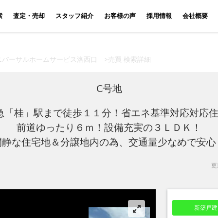
索
査定・売却
スタッフ紹介
お客様の声
採用情報
会社概要
ニバーサルホームサービス洛西口
>
売買 検索詳細
C号地
急「桂」駅まで徒歩１１分！省エネ基準対応対応住
前道ゆったり６ｍ！設備充実の３ＬＤＫ！
閑静な住宅地＆分譲地内の為、交通量少なめで安心
更新
新築戸建