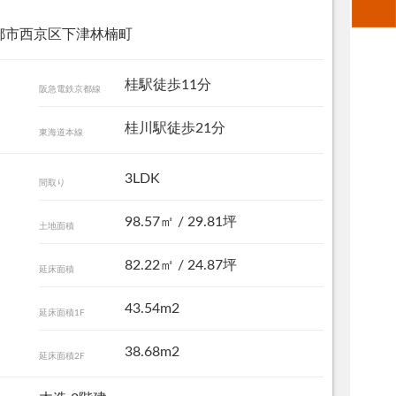
都市西京区下津林楠町
桂駅徒歩11分
阪急電鉄京都線
桂川駅徒歩21分
東海道本線
3LDK
間取り
98.57㎡ / 29.81坪
土地面積
82.22㎡ / 24.87坪
延床面積
その他現地
43.54m2
延床面積1F
38.68m2
延床面積2F