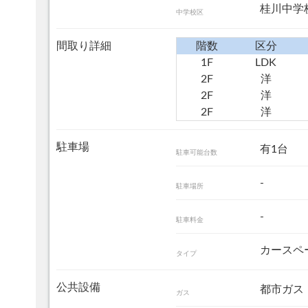
桂川中
中学校区
間取り詳細
階数
区分
1F
LDK
2F
洋
2F
洋
2F
洋
駐車場
有1台
駐車可能台数
-
駐車場所
-
駐車料金
カースペ
タイプ
公共設備
都市ガス
ガス