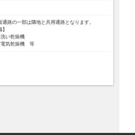
面通路の一部は隣地と共用通路となります。
備】
器洗い乾燥機
室電気乾燥機 等