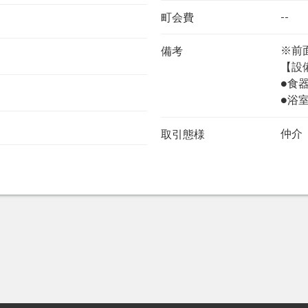
--
町会費
※前
備考
【設
●食
●浴
仲介
取引態様