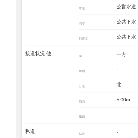
公営水道
水道
公共下水
汚水
公共下水
雑排水
接道状況 他
一方
向
-
角地
北
公道
6.00m
幅員
-
接面
私道
-
私道