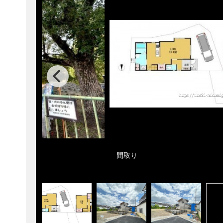
m
間取り