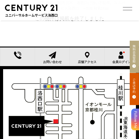
トップ
>
売買 検索一覧|向日市、洛西口に強い不動産。ユニバ
ーサルホームサービス洛西口
>
売買 検索詳細
この物件は掲載を終了しました
お問い合わせ
店舗アクセス
会員ログイン
Follow Me