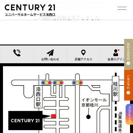
トップ
>
売買 検索一覧|向日市、洛西口に強い不動産。ユニバ
ーサルホームサービス洛西口
>
売買 検索詳細
この物件は掲載を終了しました
お問い合わせ
店舗アクセス
会員ログイン
Follow Me