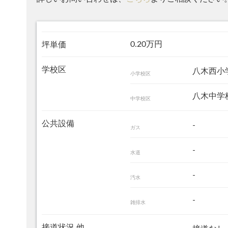
0.20万円
坪単価
学校区
八木西
小学校区
八木中
中学校区
公共設備
-
ガス
-
水道
-
汚水
-
雑排水
接道状況 他