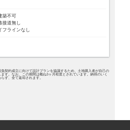
建築不可
路接道無し
イフラインなし
請負契約成立に向けて設計プランを協議するため、土地購入者が自己の
します。なお、この期間は概ね3ヶ月程度とされています。納得のいく
わらず、全て返却されます。