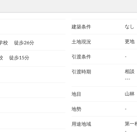
なし
建築条件
更地
土地現況
小学校
徒歩26分
-
引渡条件
学校
徒歩15分
相談
引渡時期
---
山林
地目
-
地勢
第一
用途地域
-