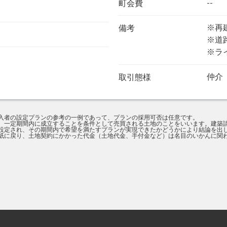
--
町会費
※再
備考
※道
※ラ
仲介
取引態様
入者の設定プランの参考の一例であって、プランの採用可否は任意です。
、一定期間内に成立することを条件として売買される土地のことをいいます。建築
設定され、その期間内で希望を満たすプランが実現できたかどうかにより結論を出
紙に戻り、土地契約にかかった代金（土地代金、手付金など）は名目のいかんに関