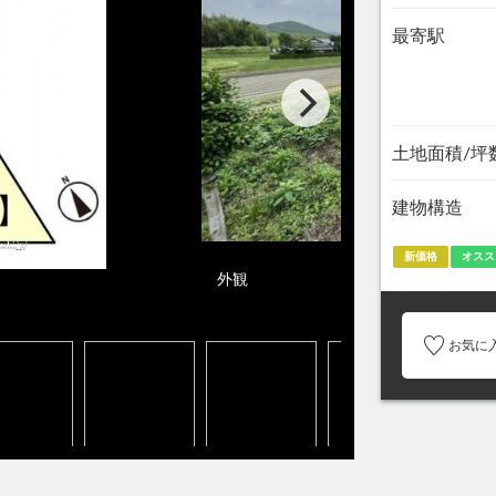
最寄駅
土地面積/坪
建物構造
新価格
オスス
外観
お気に