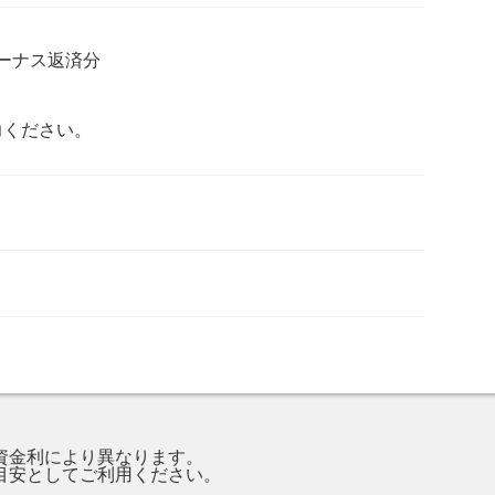
ーナス返済分
力ください。
資金利により異なります。
目安としてご利用ください。
。