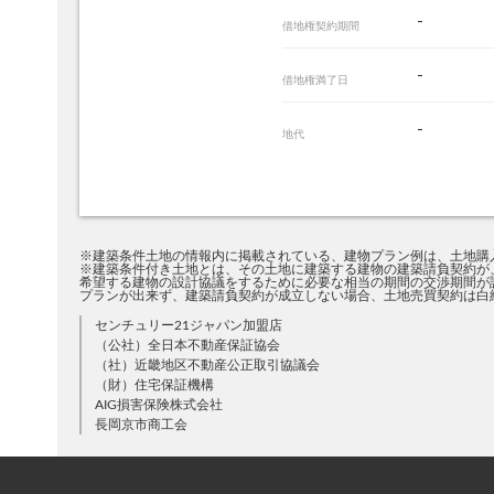
-
借地権契約期間
-
借地権満了日
-
地代
※建築条件土地の情報内に掲載されている、建物プラン例は、土地購
※建築条件付き土地とは、その土地に建築する建物の建築請負契約が
希望する建物の設計協議をするために必要な相当の期間の交渉期間が
プランが出来ず、建築請負契約が成立しない場合、土地売買契約は白
センチュリー21ジャパン加盟店
（公社）全日本不動産保証協会
（社）近畿地区不動産公正取引協議会
（財）住宅保証機構
AIG損害保険株式会社
長岡京市商工会