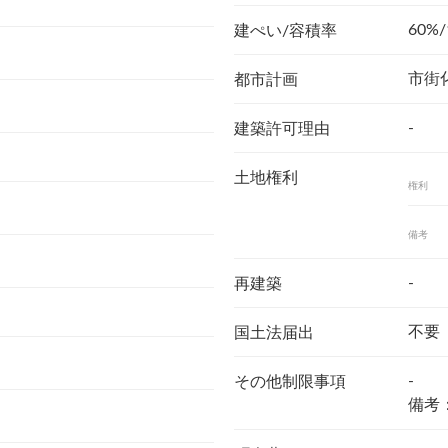
60%/
建ぺい/容積率
市街
都市計画
-
建築許可理由
土地権利
権利
備考
-
再建築
不要
国土法届出
-
その他制限事項
備考