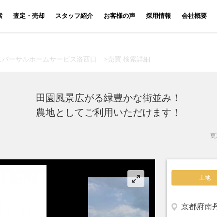
索
査定・売却
スタッフ紹介
お客様の声
採用情報
会社概要
ニバーサルホームサービス洛西口
>
売買 検索詳細
田園風景広がる緑豊かな街並み！
農地としてご利用いただけます！
更新
土地
京都府南