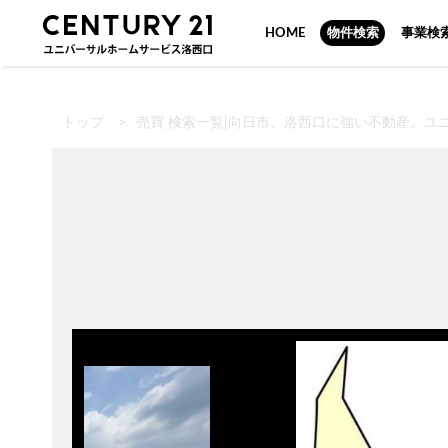
HOME
物件検索
事業検
トップ
>
売買 検索一覧|向日市、洛西口に強い不動産。ユ