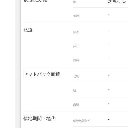
接道なし
向
-
角地
私道
-
私道
-
持分
-
面積
セットバック面積
-
状態
-
幅
-
面積
借地期間・地代
-
借地機関条件