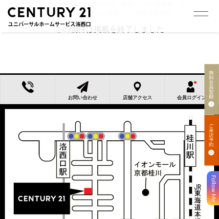
トップ
>
売買 検索一覧|向日市、洛西口に強い不動産。ユニバ
ーサルホームサービス洛西口
>
売買 検索詳細
この物件は掲載を終了しました
お問い合わせ
店舗アクセス
会員ログイン
Follow Me