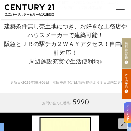
トップ
>
売買 検索一覧|向日市、洛西口に強い不動産。ユニバ
ーサルホームサービス洛西口
>
売買 検索詳細
建築条件無し売土地につき、お好きな工務店や
ハウスメーカーで建築可能！
阪急とＪＲの駅チカ２ＷＡＹアクセス！自由設
計対応！
周辺施設充実で生活便利地♪
更新日/2026年08月06日 次回更新予定日/情報提供より８日以内に更新
5990
お問い合わせ番号/
Follow Me