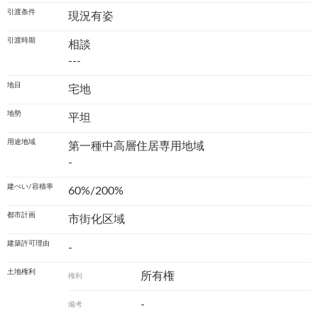
引渡条件
現況有姿
引渡時期
相談
---
地目
宅地
地勢
平坦
用途地域
第一種中高層住居専用地域
-
建ぺい/容積率
60%/200%
都市計画
市街化区域
建築許可理由
-
土地権利
所有権
権利
-
備考