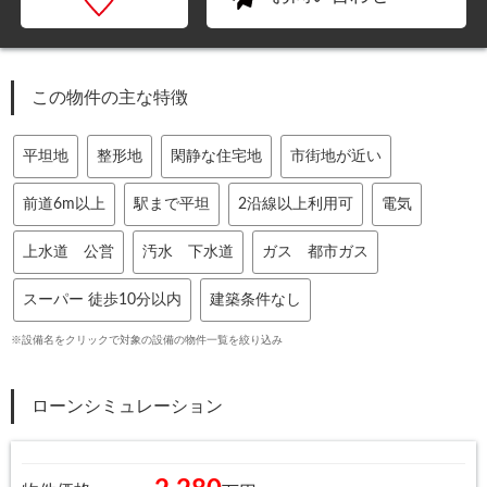
この物件の主な特徴
平坦地
整形地
閑静な住宅地
市街地が近い
前道6m以上
駅まで平坦
2沿線以上利用可
電気
上水道 公営
汚水 下水道
ガス 都市ガス
スーパー 徒歩10分以内
建築条件なし
※設備名をクリックで対象の設備の物件一覧を絞り込み
ローンシミュレーション