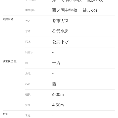
西ノ岡中学校
徒歩6分
中学校区
公共設備
都市ガス
ガス
公営水道
水道
公共下水
汚水
-
雑排水
接道状況 他
一方
向
-
角地
西
私道
6.00m
幅員
4.50m
接面
私道
-
私道