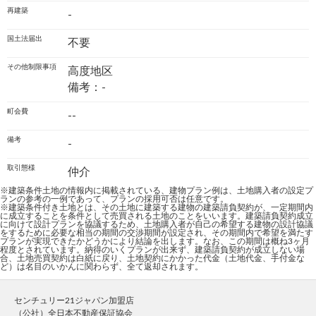
再建築
-
国土法届出
不要
その他制限事項
高度地区
備考：-
町会費
--
備考
-
取引態様
仲介
※建築条件土地の情報内に掲載されている、建物プラン例は、土地購入者の設定プ
ランの参考の一例であって、プランの採用可否は任意です。
※建築条件付き土地とは、その土地に建築する建物の建築請負契約が、一定期間内
に成立することを条件として売買される土地のことをいいます。建築請負契約成立
に向けて設計プランを協議するため、土地購入者が自己の希望する建物の設計協議
をするために必要な相当の期間の交渉期間が設定され、その期間内で希望を満たす
プランが実現できたかどうかにより結論を出します。なお、この期間は概ね3ヶ月
程度とされています。納得のいくプランが出来ず、建築請負契約が成立しない場
合、土地売買契約は白紙に戻り、土地契約にかかった代金（土地代金、手付金な
ど）は名目のいかんに関わらず、全て返却されます。
センチュリー21ジャパン加盟店
（公社）全日本不動産保証協会