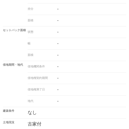
-
持分
-
面積
セットバック面積
-
状態
-
幅
-
面積
借地期間・地代
-
借地機関条件
-
借地権契約期間
-
借地権満了日
-
地代
建築条件
なし
土地現況
古家付