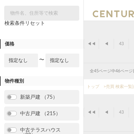
絞り込み
検索条件リセット
価格
◀◀
◀
43
〜
全45ページ中46ペー
物件種別
トップ
>
売買 検索一
新築戸建 （75）
◀◀
◀
43
中古戸建 （215）
中古テラスハウス