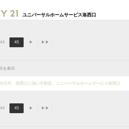
ユニバーサルホームサービス洛西口
44
45
▶
▶▶
ジ目を表示
覧|向日市、洛西口に強い不動産。ユニバーサルホームサービス洛西口
44
45
▶
▶▶