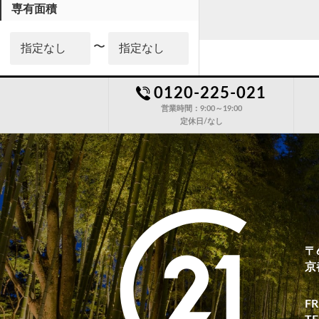
専有面積
〜
0120-225-021
駅徒歩分
営業時間：9:00～19:00
定休日/なし
〜
築年数
〒6
京
小学校区
FR