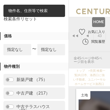
絞り込み
検索条件リセット
HOME
お気に入り
価格
◀◀
◀
43
閲覧履歴
〜
全45ページ中45ペ
ージ目を表示
物件種別
トップ
>
売買 検索一
覧|向日市、洛西口に強
新築戸建 （75）
い不動産。ユニバーサル
ホームサービス洛西口
中古戸建 （217）
土地
中古テラスハウス